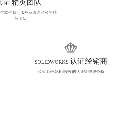
精英团队
拥有
科技详解创建配置、总装配合、工程图出图完整用法，支
使用SOLIDWORKS时误改系统参数，容易引发功能失效、
持自由切换普通配置，有效解决模型卡顿、出图缓慢等问
深的软件顾问服务及管理经验的精
图纸乱码、软件崩溃等问题。SOLIDWORKS汉鼎信息科技
英团队
题。
介绍无需重装软件的注册表重置方法，通过安全重命名注
SOLIDWORKS装配体零部件重命名技巧
册表配置，快速恢复软件默认设置，操作简单且支持还
SOLIDWORKS装配体零件改名非常讲究方法，Windows直
原，高效修复软件各类配置异常问题。
接重命名极易导致装配体丢件、无法打开。SOLIDWORKS
汉鼎信息科技分享正确的零部件重命名技巧，开启设计树
如何解决SOLIDWORKS数模转存为STEP后无法转出的问
改名权限、还原轻化零件操作，使用软件自带更名功能，
题?
认证经销商
SOLIDWORKS
使用SOLIDWORKS导出STEP模型时，经常出现转存失
可自动同步文件路径，安全规范改名不报错。
败，文件夹仅生成.err错误日志的问题，极大影响模型跨软
SOLIDWORKS授权的认证经销服务商
件协作与交付进度。该故障主要由文件含特殊字符、系统
SOLIDWORKS内存耗尽软件崩溃如何修复？
区域语言设置错误、装配体存在破损外部子件引发。
使用SOLIDWORKS生成工程图时，拖拽模型视图经常出
SOLIDWORKS汉鼎信息科技分享三种实用排查方法，可快
现“内存耗尽、软件正在终止”报错并崩溃，严重影响设计
速定位并解决STEP…
效率。该问题多由虚拟内存不足、系统GDI进程句柄限制
SOLIDWORKS文件不显示缩略图怎么办？
过低导致。SOLIDWORKS汉鼎信息科技提供两套实用修复
使用 SOLIDWORKS 时，资源管理器里零件、装配体、工
方案，通过自定义设置虚拟内存大小、修改注册表参数即
程图文件仅显示图标，无法预览缩略图，会降低图纸查阅
可有效解决工…