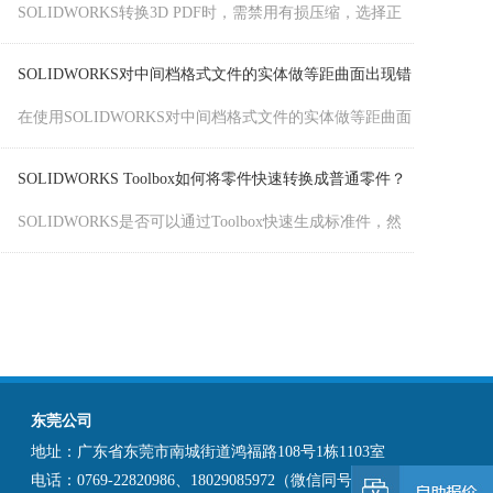
在使用SOLIDWORKS对中间档格式文件的实体做等距曲面
时出现以下错误，这种时候该怎么处理？SOLIDWORKS汉
鼎信息科技建议大家可以参考以下的处理方法。
SOLIDWORKS Toolbox如何将零件快速转换成普通零件？
SOLIDWORKS是否可以通过Toolbox快速生成标准件，然
后在这个基础上进行所需要的修改，完成新的非标零件的
设计？
SOLIDWORKS如何自定义异型孔向导规格？
在使用SOLIDWORKS中需要用到异形孔的时候，会发现规
格表里没有自己公司想要的规格。接下来SOLIDWORKS汉
鼎信息科技为大家介绍如何增加本公司所需要的异形孔标
SOLIDWORKS模型转3D PDF如何操作？
准。
SOLIDWORKS可将模型导出为3D PDF，需选择PDF格式
并勾选3D PDF选项，使用Adobe Acrobat DC2019可完美打
开。
SOLIDWORKS怎样让文字进行变化？
东莞公司
铭牌也是经常在工作中会用到的，可以把铭牌做成一个标
地址：广东省东莞市南城街道鸿福路108号1栋1103室
准的产品，但上面文字经常需要改变，有什么好的方法
电话：0769-22820986、18029085972（微信同号）
呢？SOLIDWORKS汉鼎信息科技下面教你3个步骤。
SOLIDWORKS网络版常见故障处理方法