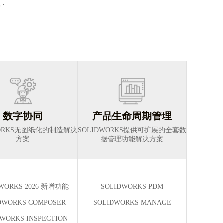
·
务
单介绍一下：在SW另存为PDF的时候，是可以选择3D模式
SOLIDWORKS中STEP文件保持连接关系解决方法
的。什么意思？意思是你打开一个3d模型，另存为3d
SOLIDWORKS2020打开STEP文件设计树带箭头、零件无
PDF，那么这个PDF，和普通纯阅读的pdf比，它可以旋
法独立编辑，根源是3D Interconnect 关联功能。可通过系
转，可以测量…
统选项永久关闭该功能，也能右键总装解散特征临时断开
SOLIDWORKS 焊件怎么保存实体转装配体？
外部链接，两种方式均可解除STP文件联动限制，实现零
针对 SOLIDWORKS 焊件多实体无法拆分的痛点，使用
件自由拆分修改。
「保存实体」功能可单独导出焊件管材实体，支持实体重
命名、相似件自动归类，一键拆分生成独立零件并自动创
SOLIDWORKS装配体弹簧随零件伸缩教程
数字协同
产品生命周期管理
建装配体，同时满足激光切管加工、单件工程图出图需
SOLIDWORKS汉鼎信息科技讲解 SOLIDWORKS 装配体动
WORKS无图纸化的制造解决
SOLIDWORKS提供可扩展的全套数
求，简化钢结构焊件设计与加工交付流程。
方案
据管理功能解决方案
态弹簧建模方法，在装配环境新建弹簧零件，草图关联底
座与压盖，扫描生成弹簧后压缩约束，实现弹簧跟随移动
SOLIDWORKS属性卡与工程图模板制作教程
件自动拉伸压缩，支持独立导出弹簧零件，无需反复修改
SOLIDWORKS汉鼎信息科技分享 SOLIDWORKS自定义属
模型，方便机构仿真与结构调试，提升机械建模效率。
WORKS 2026 新增功能
SOLIDWORKS PDM
性卡搭建与工程图模板属性联动全套实操，详解各类属性
控件功能、属性文件路径配置、标题栏属性链接、自制模
DWORKS COMPOSER
SOLIDWORKS MANAGE
SOLIDWORKS启动提示当前页面的脚本发生错误的有效解
板加载流程。通过三维模型绑定自定义属性，实现工程图
决方法
WORKS INSPECTION
SOLIDWORKS启动出现页面脚本错误，多为软件资源文件