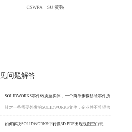
程序”加载并使用。
CPPA 黄强
SOLIDWORKS-20
SOLIDWORKS模板制作-文档属性的设置
SOLIDWORKS文档属性设置，SOLIDWORKS汉鼎信息科
技带大家依次来看看这些设置需要注意些什么。
出现“SOLIDWORKS Document Manager 库无效”报错怎么
处理？
SOLIDWORKS Document Manager异常导致报错，可通过
重装组件解决。
SOLIDWORKS零件转换至实体，一个简单步骤移除零件所
见问题解答
有特征
针对一些需要外发的SOLIDWORKS文件，企业并不希望供
应商或者客户能够看到完整的建模过程，且去进行现有特
征的参数编辑，也希望能够将零件中的特征去除仅保留实
如何解决SOLIDWORKS中转换3D PDF出现视图空白现
体外形。SOLIDWORKS汉鼎信息科技教你一个简单步骤移
象？
SOLIDWORKS转换3D PDF时，需禁用有损压缩，选择正
除零件所有特征。
确格式并保存，以确保视图正常显示。
SOLIDWORKS对中间档格式文件的实体做等距曲面出现错
误怎么处理？