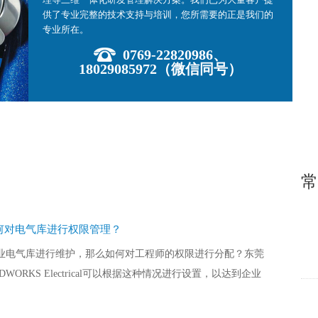
供了专业完整的技术支持与培训，您所需要的正是我们的
WP---D 黄强
CSWPA---SU 黄强
专业所在。
0769-22820986、
18029085972（微信同号）
常
cal 如何对电气库进行权限管理？
业电气库进行维护，那么如何对工程师的权限进行分配？东莞
WORKS Electrical可以根据这种情况进行设置，以达到企业